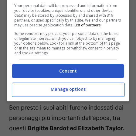
Your personal data will be processed and information from
your device (cookies, unique identifiers, and other device
data) may be stored by, accessed by and shared with 319
partners, or used specifically by this site. We and our partners
may use precise geolocation data.
List of partners.
Some vendors may process your personal data on the basis
of legitimate interest, which you can object to by managing
your options below. Look for a link at the bottom of this page
or in the site menu to manage or withdraw consent in privacy
and cookie settings.
Consent
Manage options
La carriera di Pierre Cardin (Screenshot Instagram)
Ben presto i suoi abiti furono indossati dai
personaggi più importanti dell’epoca, tra
questi
Brigitte Bardot ed Elizabeth Taylor.