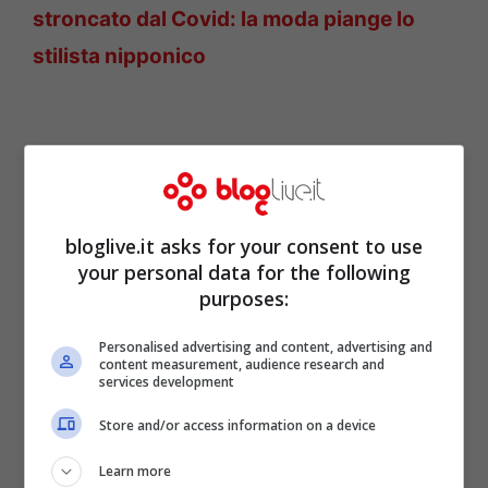
stroncato dal Covid: la moda piange lo
stilista nipponico
bloglive.it asks for your consent to use
your personal data for the following
purposes:
Personalised advertising and content, advertising and
content measurement, audience research and
services development
Il rapido successo dello
Store and/or access information on a device
stilista francese
Learn more