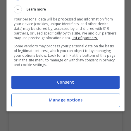
colpo di scena clamoroso peraltro
Learn more
confermato dallo stesso calciatore.
Your personal data will be processed and information from
your device (cookies, unique identifiers, and other device
data) may be stored by, accessed by and shared with 319
partners, or used specifically by this site. We and our partners
may use precise geolocation data.
List of partners.
Some vendors may process your personal data on the basis
of legitimate interest, which you can object to by managing
your options below. Look for a link at the bottom of this page
or in the site menu to manage or withdraw consent in privacy
and cookie settings.
Consent
Manage options