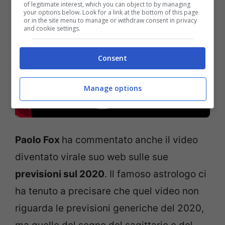
of legitimate interest, which you can object to by managing
your options below. Look for a link at the bottom of this page
or in the site menu to manage or withdraw consent in privacy
and cookie settings.
Consent
Manage options
Paolo Fox
ha commentato anche il video
diventato virale suo web sulle sue
previsioni sul 2020
. Il famoso astrologo ci
ha tenuto a precisare che quel video non
riguarda le previsioni generiche del 2020,