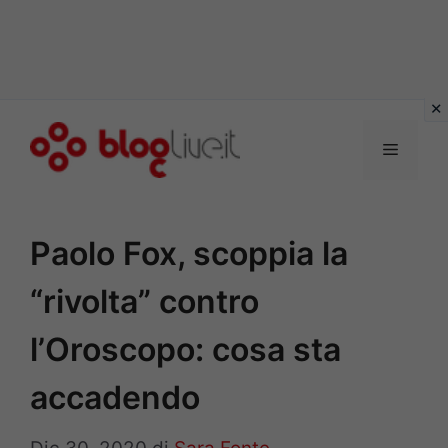
Vai
al
Menu
contenuto
Paolo Fox, scoppia la
“rivolta” contro
l’Oroscopo: cosa sta
accadendo