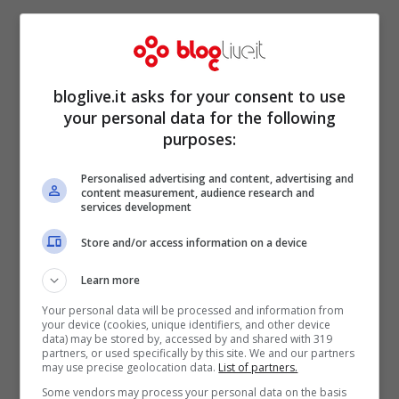
bloglive.it asks for your consent to use
your personal data for the following
purposes:
Personalised advertising and content, advertising and
content measurement, audience research and
services development
Store and/or access information on a device
Il video delle previsioni sul
Learn more
2020 di Paolo Fox è di
Your personal data will be processed and information from
your device (cookies, unique identifiers, and other device
nuovo virale, lui fa
data) may be stored by, accessed by and shared with 319
partners, or used specifically by this site. We and our partners
chiarezza
may use precise geolocation data.
List of partners.
Some vendors may process your personal data on the basis