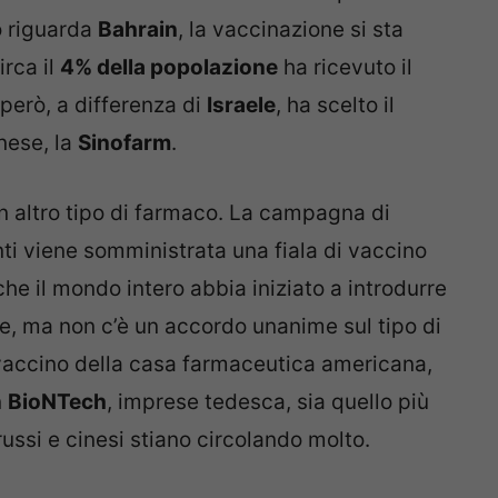
o riguarda
Bahrain
, la vaccinazione si sta
rca il
4% della popolazione
ha ricevuto il
 però, a differenza di
Israele
, ha scelto il
nese, la
Sinofarm
.
un altro tipo di farmaco. La campagna di
enti viene somministrata una fiala di vaccino
he il mondo intero abbia iniziato a introdurre
se, ma non c’è un accordo unanime sul tipo di
 vaccino della casa farmaceutica americana,
n
BioNTech
, imprese tedesca, sia quello più
ussi e cinesi stiano circolando molto.