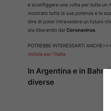
e sconfiggere una volta per tutte un 
mostrato tutta la sua potenza e la s
dire di poter intravedere un futuro ch
sta liberando dal
Coronavirus
.
POTREBBE INTERESSARTI ANCHE>>
notizia per l’Italia
In Argentina e in Bahrai
diverse