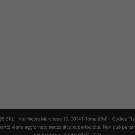
 365 SRL - Via Nicola Marchese 10, 00141 Roma (RM) - Codice Fisc
 quanto viene aggiornato senza alcuna periodicità. Non può perta