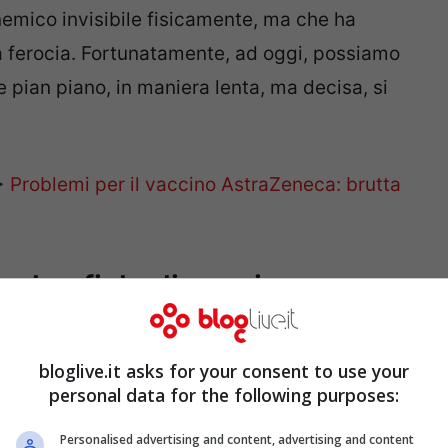
nemico invisibile fisicamente, ma che ha
ua ferocia. Fortunatamente, ad oggi, possiamo
e pian piano, in maniera lenta, ma decisa, si
>
Problemi per il vaccino AstraZeneca: brutta
n due fiale di vaccino
bloglive.it asks for your consent to use your
personal data for the following purposes:
Personalised advertising and content, advertising and content