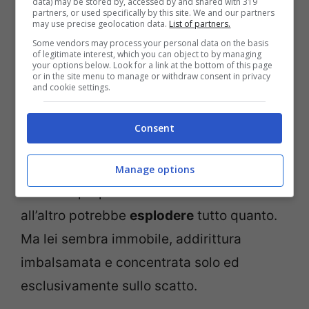
data) may be stored by, accessed by and shared with 319
partners, or used specifically by this site. We and our partners
may use precise geolocation data.
List of partners.
Some vendors may process your personal data on the basis
of legitimate interest, which you can object to by managing
your options below. Look for a link at the bottom of this page
or in the site menu to manage or withdraw consent in privacy
and cookie settings.
Si getta in piscina, ma non si bagna i
capelli. Prima c’è sempre tempo per uno
Consent
scatto da regalare ai propri follower. Kylie
ha un
costume
che praticamente non
Manage options
contiene proprio nulla. Da un momento
all’altro potrebbe
esplodere
tutto quanto.
Ma lei sembra immobile, addirittura
imbalsamata e concentrata solo ed
esclusivamente sullo scatto.