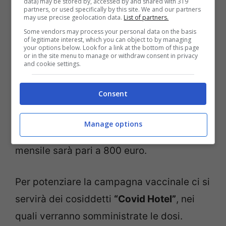
data) may be stored by, accessed by and shared with 319
partners, or used specifically by this site. We and our partners
may use precise geolocation data.
List of partners.
Una novità è quella che prevede
Some vendors may process your personal data on the basis
of legitimate interest, which you can object to by managing
l’
impignorabilità del Reddito di
your options below. Look for a link at the bottom of this page
or in the site menu to manage or withdraw consent in privacy
Cittadinanza
. Inoltre è atteso un
fondo di
and cookie settings.
circa 10 milioni di euro per le famiglie
Consent
aventi genitori separati o divorziati
, i quali
hanno perso o ridotto il lavoro a causa
Manage options
della pandemia. L’assegno massimo
mensile sarà pari a 800 euro.
Per potenziare la campagna vaccinale ci si
servirà dei cosiddetti
“Covid Hotel”
, nei
quali verranno somministrate le dosi.