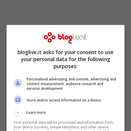
bloglive.it asks for your consent to use
your personal data for the following
purposes:
Personalised advertising and content, advertising and
content measurement, audience research and
services development
Il governo presieduto da
Mario Draghi
starebbe preparando quindi il
Store and/or access information on a device
maxiemendamento al decreto contenente
Learn more
tutte le proposte di modifica apportate
Your personal data will be processed and information from
your device (cookies, unique identifiers, and other device
dalle commissioni. Vediamone alcune.