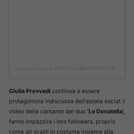
Un post condiviso da DONATELLA🎧🔥TERAPISTE😎• (@ledonatellaofficial)
Giulia Provvedi
continua a essere
protagonista indiscussa dell’estate social. I
video della cantante del duo
‘Le Donatella’,
fanno impazzire i loro followers, proprio
come gli scatti in costume insieme alla