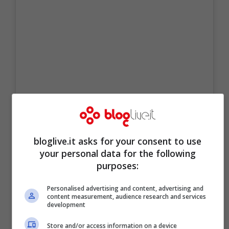
bloglive.it asks for your consent to use
Visualizza questo post su Instagram
your personal data for the following
purposes:
Personalised advertising and content, advertising and
content measurement, audience research and services
development
Store and/or access information on a device