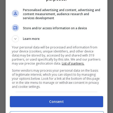
Personalised advertising and content, advertising and
content measurement, audience research and
services development
Store and/or access information on a device
Learn more
Your personal data will be processed and information from
your device (cookies, unique identifiers, and other device
data) may be stored by, accessed by and shared with 319
partners, or used specifically by this site. We and our partners
may use precise geolocation data.
List of partners.
Valentina Ferragni (screen da Instagram)
Some vendors may process your personal data on the basis
of legitimate interest, which you can object to by managing
your options below. Look for a link at the bottom of this page
Costumi mini
ad evidenziare le sue forme
or in the site menu to manage or withdraw consent in privacy
and cookie settings.
e metterle in mostra, fino all’inguine e gran
parte del
décolleté
ma è bollente non solo
Consent
in costume. Devastante anche con indosso