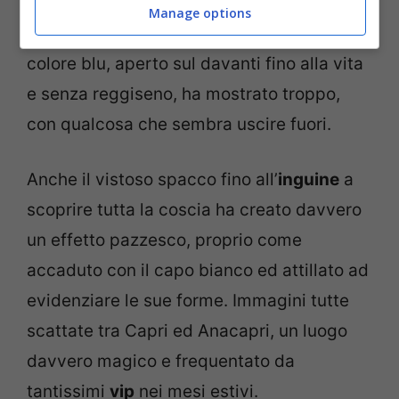
vestiti leggeri, indossati
senza intimo
Manage options
proprio come capitato recentemente; di
colore blu, aperto sul davanti fino alla vita
e senza reggiseno, ha mostrato troppo,
con qualcosa che sembra uscire fuori.
Anche il vistoso spacco fino all’
inguine
a
scoprire tutta la coscia ha creato davvero
un effetto pazzesco, proprio come
accaduto con il capo bianco ed attillato ad
evidenziare le sue forme. Immagini tutte
scattate tra Capri ed Anacapri, un luogo
davvero magico e frequentato da
tantissimi
vip
nei mesi estivi.