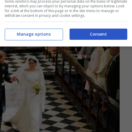
Some vendors may process your personal data on the basis of legitimate
interest, which you can object to by managing your options below. Look
for a link at the bottom of this page or in the site menu to manage or
withdraw consent in privacy and cookie settings.
Manage options
Consent