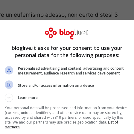
sare un eufemismo adesso, non certo distesi 3
n crisi, secondo quanto riportato in queste
amento per il suo matrimonio. Un cappello non
atenato il panico.
bloglive.it asks for your consent to use your
personal data for the following purposes:
to della Regina alle nozze
Personalised advertising and content, advertising and content
measurement, audience research and services development
Store and/or access information on a device
Learn more
Your personal data will be processed and information from your device
(cookies, unique identifiers, and other device data) may be stored by,
accessed by and shared with 319 partners, or used specifically by this
site. We and our partners may use precise geolocation data.
List of
partners.