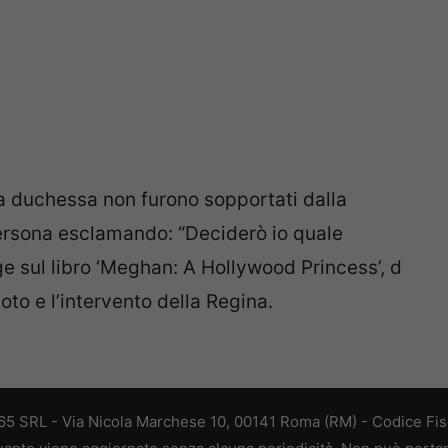
la duchessa non furono sopportati dalla
ersona esclamando: “Deciderò io quale
e sul libro ‘Meghan: A Hollywood Princess’, d
to e l’intervento della Regina.
 365 SRL - Via Nicola Marchese 10, 00141 Roma (RM) - Codice Fisc