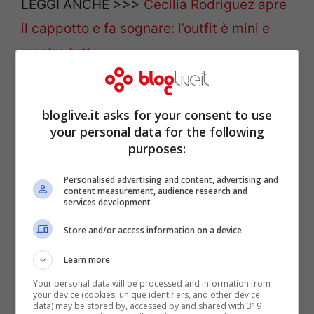
LEGGI ANCHE >>>
Cecilia Rodriguez apre
il cappotto e fa sognare: l’outfit è mini e
mostra tutto
bloglive.it asks for your consent to use
your personal data for the following
purposes:
Personalised advertising and content, advertising and
content measurement, audience research and
services development
Store and/or access information on a device
Learn more
Cecilia Rodriguez
Your personal data will be processed and information from
your device (cookies, unique identifiers, and other device
data) may be stored by, accessed by and shared with 319