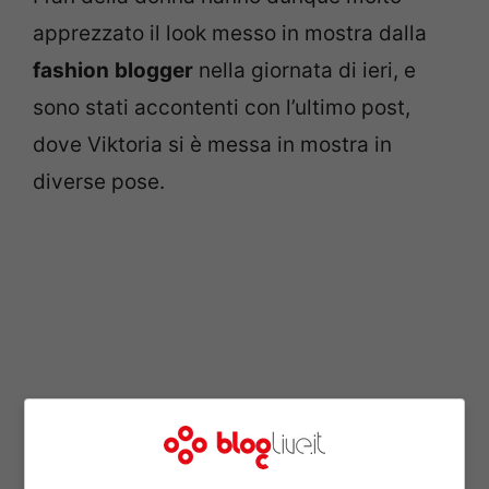
apprezzato il look messo in mostra dalla
fashion
blogger
nella giornata di ieri, e
sono stati accontenti con l’ultimo post,
dove Viktoria si è messa in mostra in
diverse pose.