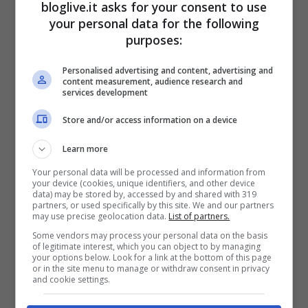
bloglive.it asks for your consent to use
your personal data for the following
Viky Varga, una diva a
purposes:
Milano: “Una favola”
Personalised advertising and content, advertising and
content measurement, audience research and
services development
Store and/or access information on a device
Learn more
Your personal data will be processed and information from
your device (cookies, unique identifiers, and other device
data) may be stored by, accessed by and shared with 319
partners, or used specifically by this site. We and our partners
may use precise geolocation data.
List of partners.
Some vendors may process your personal data on the basis
of legitimate interest, which you can object to by managing
your options below. Look for a link at the bottom of this page
or in the site menu to manage or withdraw consent in privacy
and cookie settings.
Post Instagram (Screenshot)