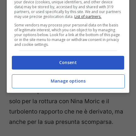
your device (cookies, unique identifiers, and other device
data) may be stored by, accessed by and shared with 319
partners, or used specifically by this site. We and our partners
may use precise geolocation data.
List of partners.
Some vendors may process your personal data on the basis
of legitimate interest, which you can object to by managing
your options below. Look for a link at the bottom of this page
L’ex gieffino Luigi Mario Favoloso (Screenshot da
or in the site menu to manage or withdraw consent in privacy
Facebook)
and cookie settings.
Dopo la sua partecipazione al
Grande
Consent
Fratello 15
l’ex gieffino ha continuato a
catturare non poco l’attenzione del gossip
Manage options
e dei telespettatori. Sotto i riflettori non
solo per la rottura con Nina Moric e il
turbolento rapporto che ne è derivato, ma
anche per la sua presunta scomparsa.