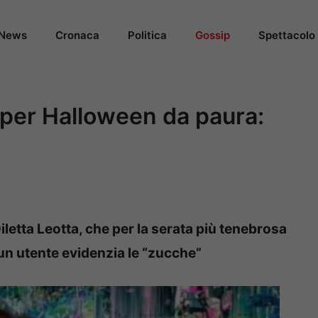
News
Cronaca
Politica
Gossip
Spettacolo
o per Halloween da paura:
letta Leotta, che per la serata più tenebrosa
 un utente evidenzia le “zucche”