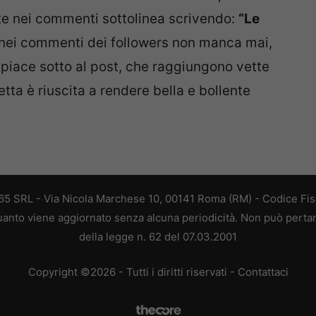
nte nei commenti sottolinea scrivendo:
“Le
à nei commenti dei followers non manca mai,
iace sotto al post, che raggiungono vette
etta è riuscita a rendere bella e bollente
 365 SRL - Via Nicola Marchese 10, 00141 Roma (RM) - Codice Fisc
 quanto viene aggiornato senza alcuna periodicità. Non può perta
della legge n. 62 del 07.03.2001
Copyright ©2026 - Tutti i diritti riservati -
Contattaci