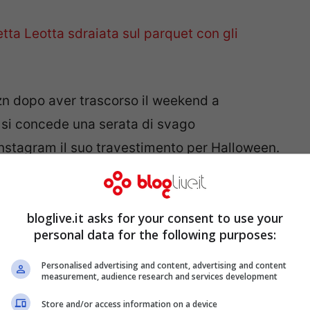
etta Leotta sdraiata sul parquet con gli
azn dopo aver trascorso il weekend a
, si concede una serata di svago
Instagram il suo travestimento per Halloween.
però è soprattutto la scollatura del vestito,
ti.
bloglive.it asks for your consent to use your
personal data for the following purposes:
o nero fa impazzire
Personalised advertising and content, advertising and content
videnzia le “zucche”
measurement, audience research and services development
Store and/or access information on a device