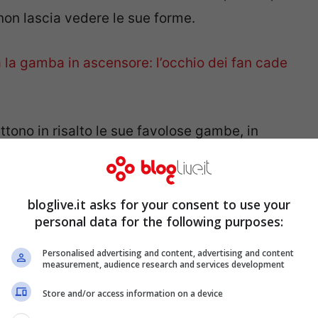
non lascia vedere le sue forme.
a la gamba in ascensore: l’occhio dei fan cade
ttono in risalto le sue favolose gambe, in
 profilo è davvero stupenda. A catturare non
nche il suo sguardo
travolgente e ammaliante
,
ra Biasi
fissa infatti l’obiettivo e ammalia il
bloglive.it asks for your consent to use your
personal data for the following purposes:
Personalised advertising and content, advertising and content
measurement, audience research and services development
web con il suo sguardo
Store and/or access information on a device
ura