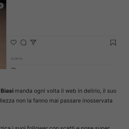
 Biasi
manda ogni volta il web in delirio, il suo
llezza non la fanno mai passare inosservata
zica i suoi follower con scatti e pose super