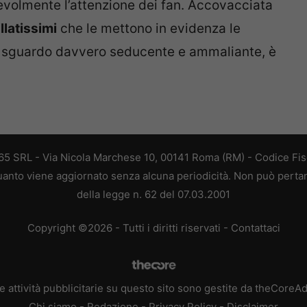
evolmente l’attenzione dei fan. Accovacciata
llatissimi
che le mettono in evidenza le
 sguardo davvero seducente e ammaliante, è
 365 SRL - Via Nicola Marchese 10, 00141 Roma (RM) - Codice Fisc
 quanto viene aggiornato senza alcuna periodicità. Non può perta
della legge n. 62 del 07.03.2001
Copyright ©2026 - Tutti i diritti riservati -
Contattaci
e attività pubblicitarie su questo sito sono gestite da theCoreA
Chi siamo
-
Redazione
-
Privacy Policy
-
Disclaimer