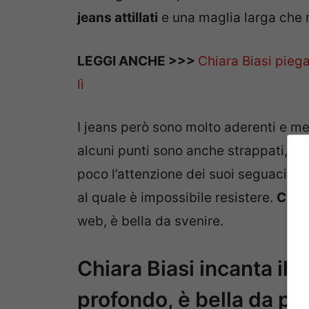
jeans attillati
e una maglia larga che 
LEGGI ANCHE >>>
Chiara Biasi pieg
lì
I jeans però sono molto aderenti e me
alcuni punti sono anche strappati, di
poco l’attenzione dei suoi seguaci a
al quale è impossibile resistere.
Chia
web, è bella da svenire.
Chiara Biasi incanta il 
profondo, è bella da pa