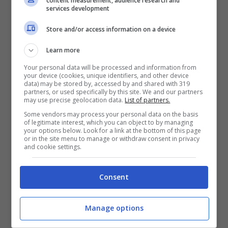
content measurement, audience research and
services development
Store and/or access information on a device
Learn more
Your personal data will be processed and information from
Pomeriggio 5 (screen Twitter)
your device (cookies, unique identifiers, and other device
data) may be stored by, accessed by and shared with 319
partners, or used specifically by this site. We and our partners
E proprio il
Grande Fratello
oggi è stato il
may use precise geolocation data.
List of partners.
Some vendors may process your personal data on the basis
nodo cruciale che ha messo in imbarazzo
of legitimate interest, which you can object to by managing
your options below. Look for a link at the bottom of this page
la conduttrice. occhio sempre alla cronaca,
or in the site menu to manage or withdraw consent in privacy
and cookie settings.
infatti, con la trasmissione incentrata
molto sul
funerale di Rossano Rubicondi
,
Consent
deceduto qualche giorno fa. Le esequie si
sono svolte nel pomeriggio e l’uscita del
Manage options
feretro dalla chiesa ha avuto la priorità