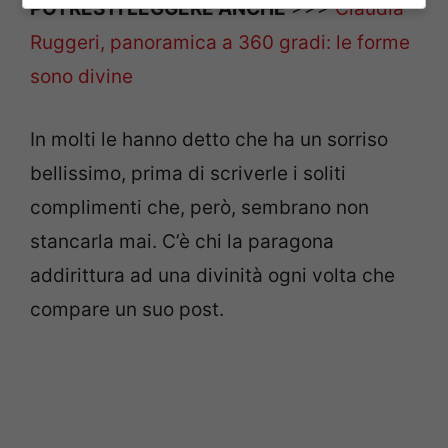
POTRESTI LEGGERE ANCHE
>>>
Claudia
Ruggeri, panoramica a 360 gradi: le forme
sono divine
In molti le hanno detto che ha un sorriso
bellissimo, prima di scriverle i soliti
complimenti che, però, sembrano non
stancarla mai. C’è chi la paragona
addirittura ad una divinità ogni volta che
compare un suo post.