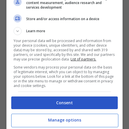
content measurement, audience research and
services development
Store and/or access information on a device
Claudia Ruggeri post Instagram (screenshot)
Learn more
Your personal data will be processed and information from
Eccola qui mentre sorride all’obiettivo e fa
your device (cookies, unique identifiers, and other device
data) may be stored by, accessed by and shared with 319
vedere tutta la sua solarità. Il suo look è da
partners, or used specifically by this site. We and our partners
may use precise geolocation data.
List of partners.
pieno autunno anche se i jeans che
Some vendors may process your personal data on the basis
of legitimate interest, which you can object to by managing
indossa sono strappati sul ginocchio e il
your options below. Look for a link at the bottom of this page
or in the site menu to manage or withdraw consent in privacy
cappotto ha un’evidente
scollatura
. Il
and cookie settings.
trucco usato per questo shooting le dona
Consent
un viso lucente e questi scatti sono stati
molto apprezzati.
Manage options