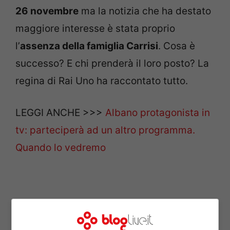
26 novembre
ma la notizia che ha destato
maggiore interesse è stata proprio
l’
assenza della famiglia Carrisi
. Cosa è
successo? E chi prenderà il loro posto? La
regina di Rai Uno ha raccontato tutto.
LEGGI ANCHE >>>
Albano protagonista in
tv: parteciperà ad un altro programma.
Quando lo vedremo