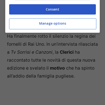
Consent
La nuova squadra (screen Instagram)
Manage options
Ha finalmente rotto il silenzio la regina dei
fornelli di Rai Uno. In un’intervista rilasciata
a
Tv Sorrisi e Canzoni
, la
Clerici
ha
raccontato tutte le novità di questa nuova
edizione e svelato il
motivo
che ha spinto
all’addio della famiglia pugliese.