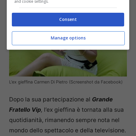
and cookie settings.
Consent
Manage options
L’ex gieffina Carmen Di Pietro (Screenshot da Facebook)
Dopo la sua partecipazione al
Grande
Fratello Vip
,
l’ex gieffina è tornata alla sua
quotidianità, rimanendo sempre nota nel
mondo dello spettacolo e della televisione.