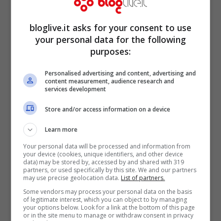
bloglive.it asks for your consent to use
your personal data for the following
purposes:
Personalised advertising and content, advertising and
content measurement, audience research and
services development
Store and/or access information on a device
Learn more
Ecco cosa ha fatto dopo il
Your personal data will be processed and information from
your device (cookies, unique identifiers, and other device
Grande Fratello Vip e cosa
data) may be stored by, accessed by and shared with 319
partners, or used specifically by this site. We and our partners
fa oggi
Carmen di Pietro
may use precise geolocation data.
List of partners.
Some vendors may process your personal data on the basis
of legitimate interest, which you can object to by managing
your options below. Look for a link at the bottom of this page
or in the site menu to manage or withdraw consent in privacy