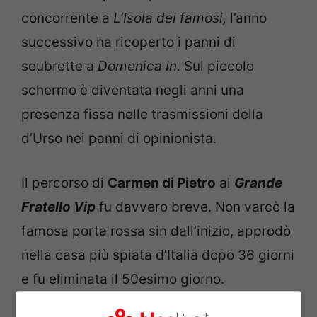
concorrente a
L’Isola dei famosi,
l’anno
successivo ha ricoperto i panni di
soubrette a
Domenica In.
Sul piccolo
schermo è diventata negli anni una
presenza fissa nelle trasmissioni della
d’Urso nei panni di opinionista.
Il percorso di
Carmen di Pietro
al
Grande
Fratello Vip
fu davvero breve. Non varcò la
famosa porta rossa sin dall’inizio, approdò
nella casa più spiata d’Italia dopo 36 giorni
e fu eliminata il 50esimo giorno.