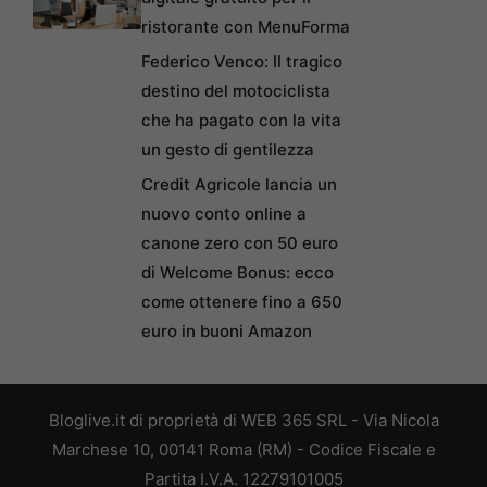
ristorante con MenuForma
Federico Venco: Il tragico
destino del motociclista
che ha pagato con la vita
un gesto di gentilezza
Credit Agricole lancia un
nuovo conto online a
canone zero con 50 euro
di Welcome Bonus: ecco
come ottenere fino a 650
euro in buoni Amazon
Bloglive.it di proprietà di WEB 365 SRL - Via Nicola
Marchese 10, 00141 Roma (RM) - Codice Fiscale e
Partita I.V.A. 12279101005