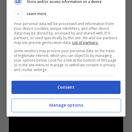
Store and/or access information on a device
atleta
Serena Williams
, interpretato dallo
Learn more
stellare
Will Smith
. Nello stesso giorno,
Your personal data will be processed and information from
avremo il piacere di gustare anche il film
your device (cookies, unique identifiers, and other device
data) may be stored by, accessed by and shared with 319
italiano
America Latina
dei
fratelli
partners, or used specifically by this site. We and our partners
may use precise geolocation data.
List of partners.
D’Innocenzo
. Ecco, di seguito, il
Some vendors may process your personal data on the basis
of legitimate interest, which you can object to by managing
sorprendente ed entusiasmante
trailer del
your options below. Look for a link at the bottom of this page
or in the site menu to manage or withdraw consent in privacy
film
.
and cookie settings.
Consent
Manage options