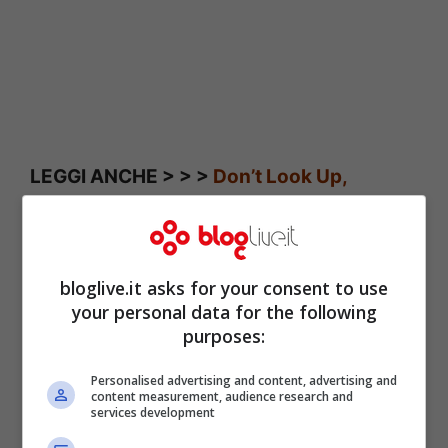
LEGGI ANCHE > > >
Don’t Look Up,
dettaglio impensabile nel film: avete fatto
caso allo smartphone di Jennifer
Lawrance?
bloglive.it asks for your consent to use
your personal data for the following
purposes:
Sempre della
Warner Bros
, in uscita in
Italia il
13 gennaio
, troviamo
Una famiglia
Personalised advertising and content, advertising and
content measurement, audience research and
vincente – King Richard
. Il film si basa
services development
sulla vera storia del padre della celebre