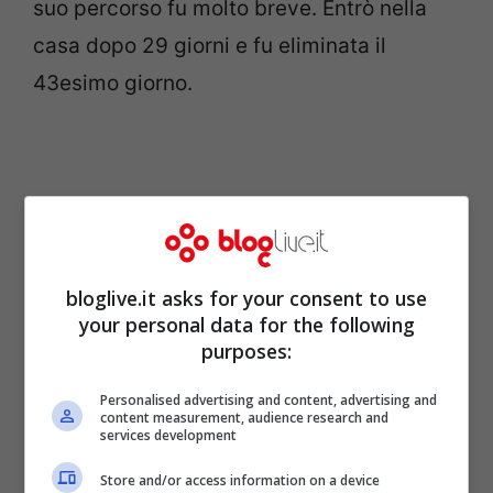
suo percorso fu molto breve. Entrò nella
casa dopo 29 giorni e fu eliminata il
43esimo giorno.
bloglive.it asks for your consent to use
your personal data for the following
purposes:
Personalised advertising and content, advertising and
content measurement, audience research and
services development
Ecco cosa ha fatto dopo il
Store and/or access information on a device