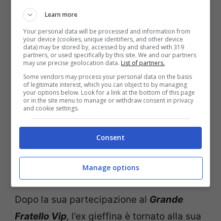
Grande Fratello Vip e cosa
Learn more
fa oggi
Maria Monsè
Your personal data will be processed and information from
your device (cookies, unique identifiers, and other device
data) may be stored by, accessed by and shared with 319
partners, or used specifically by this site. We and our partners
may use precise geolocation data.
List of partners.
Some vendors may process your personal data on the basis
of legitimate interest, which you can object to by managing
your options below. Look for a link at the bottom of this page
or in the site menu to manage or withdraw consent in privacy
and cookie settings.
Consent
Manage options
L’ex gieffina Maria Monsè (Screenshot da Instagram)
Dopo la sua partecipazione al
Grande
Fratello Vip
,
l’ex gieffina è tornato alla sua