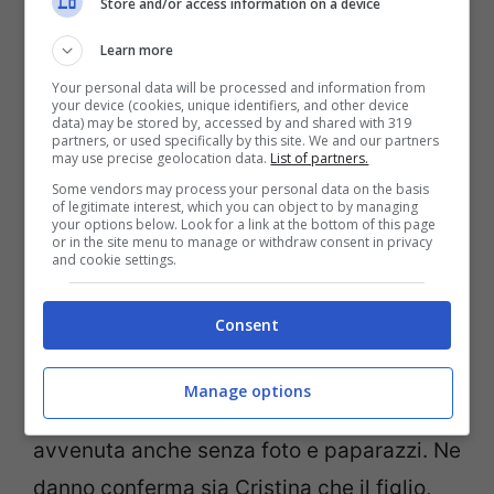
Store and/or access information on a device
L’ex duca Inaki Urdangarin (GettyImages)
Learn more
Uno scandalo che non ha sorpreso
Your personal data will be processed and information from
your device (cookies, unique identifiers, and other device
nessuno. Si, perché
Inaki
Urdangarin
non
data) may be stored by, accessed by and shared with 319
partners, or used specifically by this site. We and our partners
sarebbe nuovo a tradimenti, secondo i
may use precise geolocation data.
List of partners.
media spagnoli, tradimenti sempre
Some vendors may process your personal data on the basis
of legitimate interest, which you can object to by managing
perdonati fin qui dalla moglie. I due, già ai
your options below. Look for a link at the bottom of this page
or in the site menu to manage or withdraw consent in privacy
and cookie settings.
ferri corti, hanno trascorso le vacanze di
Natale in compagnia di tutta la famiglia, e
Consent
anche se qualcuno aveva pensato a un
riavvicinamento, i ben informati
Manage options
confermano che la separazione sarebbe
avvenuta anche senza foto e paparazzi. Ne
danno conferma sia Cristina che il figlio,