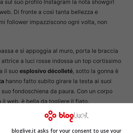
a sul suo profilo Instagram la nota showgirl
web. Di fronte a così tanta bellezza e
simi follower impazziscono ogni volta, non
bassa e si appoggia al muro, porta le braccia
x attrice a luci rosse indossa un top cortissimo
a il suo
esplosivo décolleté
, sotto la gonna è
ta
hanno fatto subito girare la testa ai suoi
ul suo fondoschiena da paura. Con un corpo
 web, è bella da togliere il fiato.
sognare, che corpo
bloglive.it asks for your consent to use your