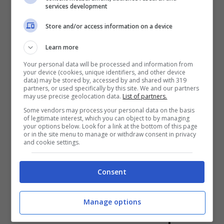
services development
Store and/or access information on a device
Learn more
Nella casa più spiata d’Italia con il suo
Your personal data will be processed and information from
your device (cookies, unique identifiers, and other device
modo di fare e il suo carattere catturò non
data) may be stored by, accessed by and shared with 319
partners, or used specifically by this site. We and our partners
poco l’attenzione dei telespettatori. Il
may use precise geolocation data.
List of partners.
Some vendors may process your personal data on the basis
percorso di
Fabio Testi
al
Grande Fratello
of legitimate interest, which you can object to by managing
your options below. Look for a link at the bottom of this page
Vip
fu molto apprezzato dai telespettatori,
or in the site menu to manage or withdraw consent in privacy
and cookie settings.
ma non arrivò in finale. L’ex gieffino fu
infatti eliminato dopo 71 giorni trascorsi
Consent
nella casa più spiata d’Italia.
Manage options
Ecco cosa ha fatto dopo il