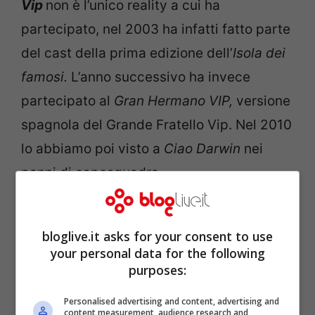
Vip
non è l’unico reality a cui ha
partecipato, nel 2003 ha infatti fatto parte
del cast della prima edizione dell’
Isola dei
famosi
.
L’anno successivo ha invece
partecipato al
Gran Hermano VIP,
versione
spagnola del Grande Fratello Vip. Nel 2010
lo abbiamo poi visto a
Ciao Darwin
nei
panni di caposquadra.
bloglive.it asks for your consent to use
your personal data for the following
purposes:
Personalised advertising and content, advertising and
content measurement, audience research and