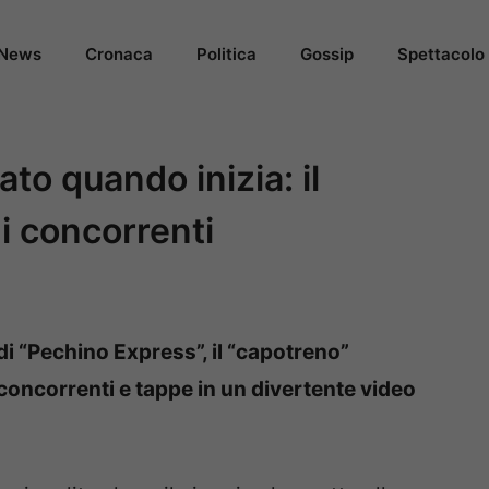
News
Cronaca
Politica
Gossip
Spettacolo
to quando inizia: il
i concorrenti
di “Pechino Express”, il “capotreno”
oncorrenti e tappe in un divertente video