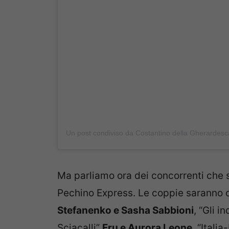
Ma parliamo ora dei concorrenti che s
Pechino Express. Le coppie saranno 
Stefanenko e Sasha Sabbioni
, “Gli i
Sciacalli”
Fru e Aurora Leone
, “Italia