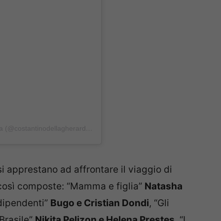
Un post condiviso da Costantino della Gherardesca (@costantinodellagherardesca)
i apprestano ad affrontare il viaggio di
così composte: “Mamma e figlia”
Natasha
ndipendenti”
Bugo e Cristian Dondi
, “Gli
-Brasile”
Nikita Pelizon e Helena Prestes,
“I