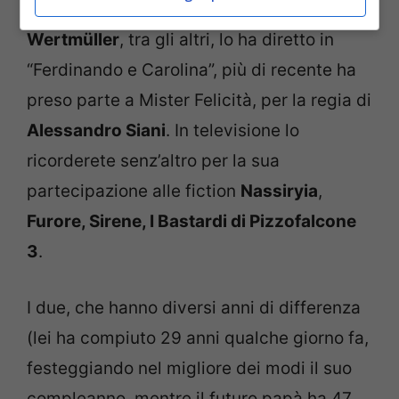
rilievo al cinema e in televisione.
Lina
Wertmüller
, tra gli altri, lo ha diretto in
“Ferdinando e Carolina”, più di recente ha
preso parte a Mister Felicità, per la regia di
Alessandro Siani
. In televisione lo
ricorderete senz’altro per la sua
partecipazione alle fiction
Nassiryia
,
Furore, Sirene, I Bastardi di Pizzofalcone
3
.
I due, che hanno diversi anni di differenza
(lei ha compiuto 29 anni qualche giorno fa,
festeggiando nel migliore dei modi il suo
compleanno, mentre il futuro papà ha 47