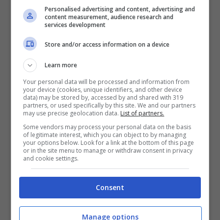
Personalised advertising and content, advertising and
content measurement, audience research and
services development
Store and/or access information on a device
Learn more
Your personal data will be processed and information from
your device (cookies, unique identifiers, and other device
data) may be stored by, accessed by and shared with 319
partners, or used specifically by this site. We and our partners
may use precise geolocation data.
List of partners.
Silvia Mazzieri (Screenshot Instagram)
Some vendors may process your personal data on the basis
of legitimate interest, which you can object to by managing
I più attenti avranno notato chi è il
your options below. Look for a link at the bottom of this page
or in the site menu to manage or withdraw consent in privacy
compagno della bravissima e bellissima
and cookie settings.
attrice. E’ infatti anche lui un volto noto. Si
Consent
tratta infatti dell’attore campano
Yari
Gugliucci.
Ha alle spalle diversi ruoli di
Manage options