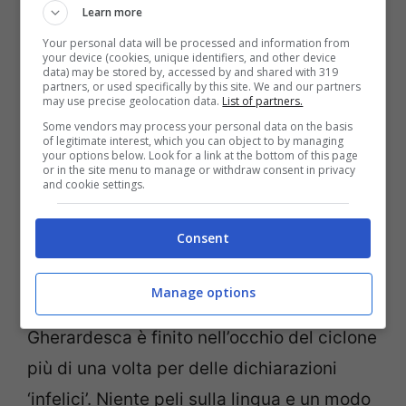
Learn more
Your personal data will be processed and information from
your device (cookies, unique identifiers, and other device
La cantate Noemi (Instagram)
data) may be stored by, accessed by and shared with 319
partners, or used specifically by this site. We and our partners
may use precise geolocation data.
List of partners.
Ormai anche il pubblico, oltre agli inquilini,
Some vendors may process your personal data on the basis
of legitimate interest, which you can object to by managing
hanno imparato a conoscerlo.
Barù
si è
your options below. Look for a link at the bottom of this page
or in the site menu to manage or withdraw consent in privacy
distinto inizialmente come il Don Giovanni
and cookie settings.
della casa, attirando l’attenzione delle
Consent
donne del loft di Cinecittà, soprattutto
quella di Jessica. Dopo diverse settimane
Manage options
però, il nipote di Costantino della
Gherardesca è finito nell’occhio del ciclone
più di una volta per delle dichiarazioni
‘infelici’. Niente peli sulla lingua e un modo