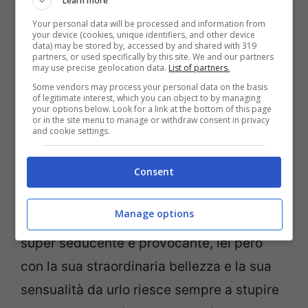
Learn more
Your personal data will be processed and information from
your device (cookies, unique identifiers, and other device
data) may be stored by, accessed by and shared with 319
partners, or used specifically by this site. We and our partners
may use precise geolocation data.
List of partners.
Some vendors may process your personal data on the basis
of legitimate interest, which you can object to by managing
your options below. Look for a link at the bottom of this page
or in the site menu to manage or withdraw consent in privacy
and cookie settings.
Consent
La showgirl Belen Rodriguez (Screenshot da Instagram)
Manage options
I suoi tantissimi fan sono abituati a vederla
super seducente e provocante, lei però
con la sua straordinaria bellezza e la sua
sensualità da urlo riesce sempre a stupire