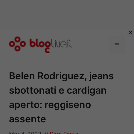
Vai
al
Menu
contenuto
Belen Rodriguez, jeans
sbottonati e cardigan
aperto: reggiseno
assente