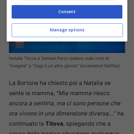
Consent
Manage options
Natalia Titova e Samuel Peron ballano sulle note di
“Imagine” a “Oggi è un altro giorno” (screenshot RaiPlay)
La Bortone ha chiesto poi a Natalia se
sente la mamma, “
Mia mamma riesco
ancora a sentirla, ma ci sono persone che
ora vivono in una dimensione diversa…
” ha
continuato la
Titova
, spiegando che a
causa della tragica situazione qualunque