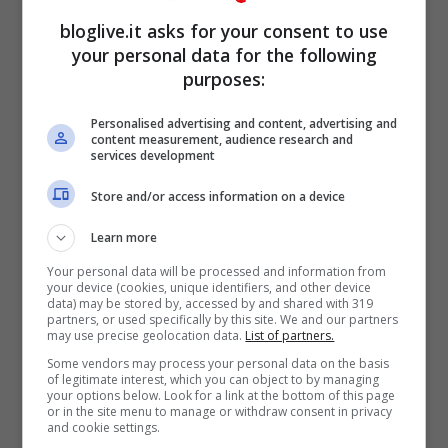
bloglive.it asks for your consent to use
your personal data for the following
purposes:
Personalised advertising and content, advertising and
content measurement, audience research and
services development
Store and/or access information on a device
Learn more
Il ballo con Samuel Peròn,
Your personal data will be processed and information from
your device (cookies, unique identifiers, and other device
data) may be stored by, accessed by and shared with 319
in lacrime danzano
partners, or used specifically by this site. We and our partners
may use precise geolocation data.
List of partners.
“Imagine” per la pace
Some vendors may process your personal data on the basis
of legitimate interest, which you can object to by managing
your options below. Look for a link at the bottom of this page
or in the site menu to manage or withdraw consent in privacy
and cookie settings.