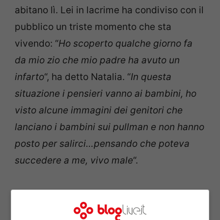
abitano lì. Lei in lacrime ha condiviso con il
pubblico un triste momento che sta
vivendo: “
Ho scoperto qualche giorno fa
da mio zio che mio padre ha avuto un
infarto
“, ha detto Natalia. “
In questa
situazione i pensieri vanno ai bambini, ho
visto alcune immagini dei genitori che
lanciano i bambini sui pullman e non hanno
posto per salirci…pensando che poteva
succedere a me, vivo male
“.