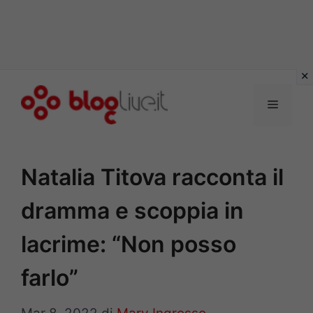
Vai
al
Menu
contenuto
Natalia Titova racconta il
dramma e scoppia in
lacrime: “Non posso
farlo”