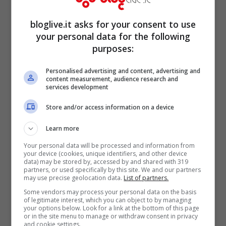
bloglive.it asks for your consent to use
your personal data for the following
purposes:
Personalised advertising and content, advertising and
content measurement, audience research and
services development
La
show girl
però è anche una vera e
Store and/or access information on a device
propria influencer amatissima dai suoi fan;
Learn more
il suo profilo Instagram è ad un passo dai
4
Your personal data will be processed and information from
your device (cookies, unique identifiers, and other device
milioni di follower
, davvero tantissimi. E
data) may be stored by, accessed by and shared with 319
partners, or used specifically by this site. We and our partners
sono in molti a seguirla soprattutto per la
may use precise geolocation data.
List of partners.
sua bellezza e per le fotografie che
Some vendors may process your personal data on the basis
of legitimate interest, which you can object to by managing
pubblica, dove appare spesso in bikini
your options below. Look for a link at the bottom of this page
or in the site menu to manage or withdraw consent in privacy
oppure in intimo, magari pubblicizzando
and cookie settings.