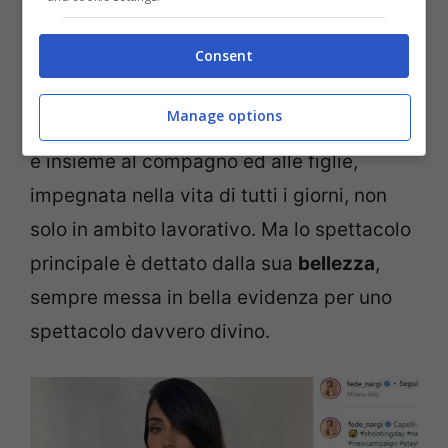
un capo di un
marchio di lingerie
di cui è
Consent
testimonial.
Manage options
Ovviamente non mancano fotografie in cui
è insieme al compagno ed alle figlie,
impegnata nella vita di tutti i giorni, non
solo in ambito lavorativo. Ma lo spettacolo
principale è dettato dalla sua
bellezza
,
sempre messa in bella evidenza per uno
spettacolo davvero divino.