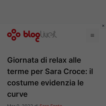
Vai
al
Menu
contenuto
Giornata di relax alle
terme per Sara Croce: il
costume evidenzia le
curve