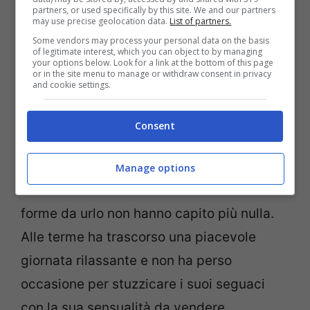
partners, or used specifically by this site. We and our partners
may use precise geolocation data.
List of partners.
Some vendors may process your personal data on the basis
of legitimate interest, which you can object to by managing
your options below. Look for a link at the bottom of this page
or in the site menu to manage or withdraw consent in privacy
La modella Sara Croce (Screenshot da Instagram)
and cookie settings.
Anche questa volta
Sara Croce
è riuscita a
Consent
fare breccia nel cuore di tutti coloro che
con grande affetto la seguono, questi di
Manage options
fronte alla sua assurda bellezza e alle sue
forme da urlo non hanno capito più nulla.
Alle terme ha trascorso una piacevole
giornata rilassante e non ha perso
occasione per stuzzicare i suoi seguaci
con la sua sensualità da vendere.