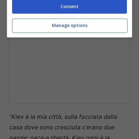
Consent
Un post condiviso da Le Iene (@redazioneiene)
Manage options
“
Kiev è la mia città, sulla facciata della
casa dove sono cresciuta c’erano due
parole: pace e libertà. Kiev oggi è la