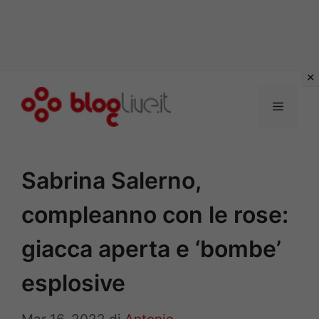
Vai
al
Menu
contenuto
Sabrina Salerno,
compleanno con le rose:
giacca aperta e ‘bombe’
esplosive