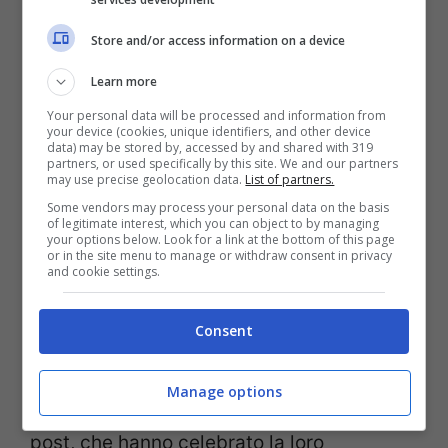
Store and/or access information on a device
Learn more
Your personal data will be processed and information from
your device (cookies, unique identifiers, and other device
data) may be stored by, accessed by and shared with 319
partners, or used specifically by this site. We and our partners
may use precise geolocation data.
List of partners.
Post Instagram (Screenshot)
Some vendors may process your personal data on the basis
of legitimate interest, which you can object to by managing
Bellezza intramontabile, showgirl iconica
your options below. Look for a link at the bottom of this page
or in the site menu to manage or withdraw consent in privacy
del nostro mondo dello spettacolo.
Sabrina
and cookie settings.
Salerno
compie oggi, 15 marzo,
54
anni
,
Consent
ma per lei il tempo sembra essersi
fermato. Ne sono convinti i migliaia di fan
Manage options
intervenuti nei commenti sotto all’ultimo
post, che hanno celebrato la loro