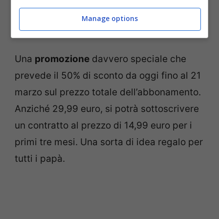
abbiano intenzione di abbonarsi al servizio
Manage options
via streaming.
Una
promozione
davvero speciale che
prevede il 50% di sconto da oggi fino al 21
marzo sul prezzo totale dell’abbonamento.
Anziché 29,99 euro, si potrà sottoscrivere
un contratto al prezzo di 14,99 euro per i
primi tre mesi. Una sorta di idea regalo per
tutti i papà.