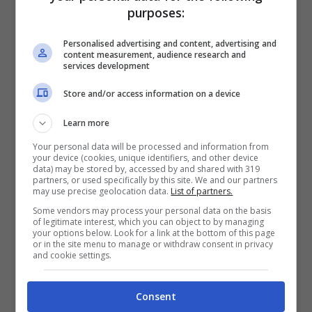
purposes:
Personalised advertising and content, advertising and
content measurement, audience research and
services development
Store and/or access information on a device
Learn more
Your personal data will be processed and information from
your device (cookies, unique identifiers, and other device
data) may be stored by, accessed by and shared with 319
Squadra femminile Dazn (Ansa)
partners, or used specifically by this site. We and our partners
may use precise geolocation data.
List of partners.
L’
abbonamento
alla piattaforma ha un
Some vendors may process your personal data on the basis
of legitimate interest, which you can object to by managing
prezzo di
30 euro al mese
(29,99 per la
your options below. Look for a link at the bottom of this page
or in the site menu to manage or withdraw consent in privacy
and cookie settings.
precisione). Dazn, però, in occasione della
festa del papà, ha deciso per un vero e
Consent
proprio regalo a tutti gli italiani che