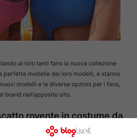
tando ai loro tanti fans la nuova collezione
le perfette modelle dei loro modelli, e stanno
 nuovi modelli e le diverse opzioni per i fans,
l brand nell’apposito sito.
scatto rovente in costume da