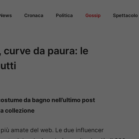
News
Cronaca
Politica
Gossip
Spettacolo
 curve da paura: le
utti
 costume da bagno nell’ultimo post
va collezione
 più amate del web. Le due influencer