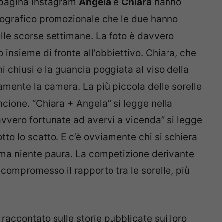
o pagina Instagram
Angela
e
Chiara
hanno
otografico promozionale che le due hanno
nelle scorse settimane. La foto è davvero
insieme di fronte all’obbiettivo. Chiara, che
hi chiusi e la guancia poggiata al viso della
mente la camera. La più piccola delle sorelle
cione. “
Chiara + Angela” si legge nella
avvero fortunate ad avervi a vicenda” si legge
otto lo scatto. E c’è ovviamente chi si schiera
 ma niente paura. La competizione derivante
 compromesso il rapporto tra le sorelle, più
accontato sulle storie pubblicate sui loro