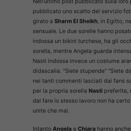
Nell’ultimo post pubblicato sulla lor
pubblicato uno scatto del servizio f
girato a
Sharm El Sheikh
, in Egitto, 
sensuale. Le due sorelle hanno posato 
indossa un bikini turchese, ha gli occ
sorella, mentre Angela guarda intensa
Nasti indossa invece un costume aran
didascalia. “Siete stupende” “Siete d
nei tanti commenti lasciati dai fans s
per la propria sorella
Nasti
preferita,
dal fare lo stesso lavoro non ha certo
unite che mai.
Intanto
Angela
e
Chiara
hanno anche r