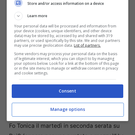
Store and/or access information on a device
Learn more
Your personal data will be processed and information from
Andrea Delogu (Screenshot Instagram)
your device (cookies, unique identifiers, and other device
data) may be stored by, accessed by and shared with 319
partners, or used specifically by this site. We and our partners
Nell’ultimo post sul suo profilo Instagram
may use precise geolocation data.
List of partners.
(dove è seguita da quasi 500 mila
Some vendors may process your personal data on the basis
of legitimate interest, which you can object to by managing
your options below. Look for a link at the bottom of this page
follower)
Andrea
ha voluto ricordare a
or in the site menu to manage or withdraw consent in privacy
and cookie settings.
suoi tanti sostenitori l’imperdibile
appuntamento con la nuova puntata della
Consent
serie. Lo ha fatto ovviamente in un modo
tutto suo, fuori dagli schemi come nel suo
Manage options
stile. “Sbruffona. Quanto basta.
Fo Tonica il martedì in seconda serata su