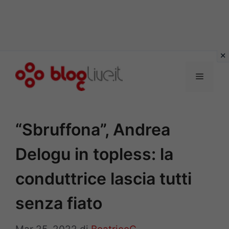
Vai
al
Menu
contenuto
“Sbruffona”, Andrea
Delogu in topless: la
conduttrice lascia tutti
senza fiato