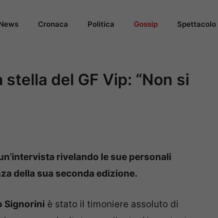
News
Cronaca
Politica
Gossip
Spettacolo
 stella del GF Vip: “Non si
un’intervista rivelando le sue personali
enza della sua seconda edizione.
 Signorini
è stato il timoniere assoluto di