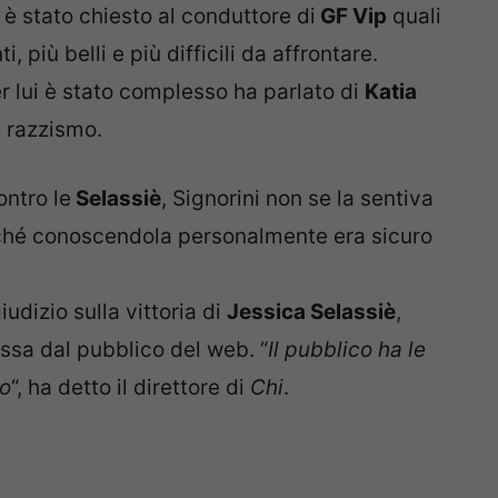
è stato chiesto al conduttore di
GF Vip
quali
i, più belli e più difficili da affrontare.
r lui è stato complesso ha parlato di
Katia
i razzismo.
ontro le
Selassiè
, Signorini non se la sentiva
erché conoscendola personalmente era sicuro
iudizio sulla vittoria di
Jessica Selassiè
,
sa dal pubblico del web. “
Il pubblico ha le
mo
“, ha detto il direttore di
Chi
.