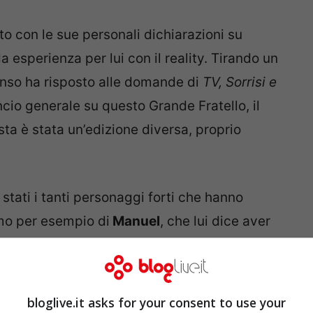
rto con le sue personali dichiarazioni su
a esperienza per lui con il reality. Tirando un
fonso ha risposto alle domande di
TV, Sorrisi e
ncio generale su questo Grande Fratello, il
a è stata un’edizione diversa, proprio
stati i tanti personaggi forti che hanno
mo per esempio di
Manuel
, che lui dice aver
cato della disabilità e che mai si sarebbe
tamente di
Lulù
. O anche di
Alex Belli
che, con
ell’amore libero.
bloglive.it asks for your consent to use your