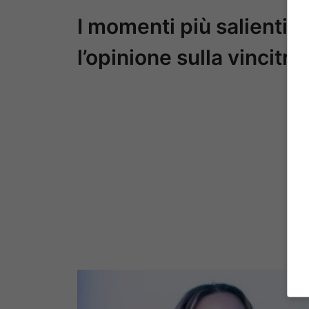
I momenti più salienti p
l’opinione sulla vincitri