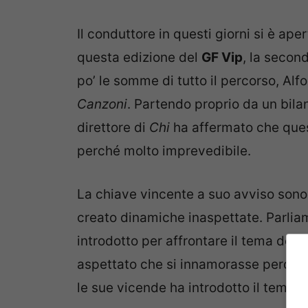
Il conduttore in questi giorni si è ape
questa edizione del
GF Vip
, la second
po’ le somme di tutto il percorso, Al
Canzoni
. Partendo proprio da un bila
direttore di
Chi
ha affermato che quest
perché molto imprevedibile.
La chiave vincente a suo avviso sono 
creato dinamiche inaspettate. Parlia
introdotto per affrontare il tema deli
aspettato che si innamorasse perdu
le sue vicende ha introdotto il tema d