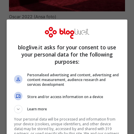
Oscar 2022 (Ansa foto)
bloglive.it asks for your consent to use
your personal data for the following
purposes:
Personalised advertising and content, advertising and
content measurement, audience research and
services development
Store and/or access information on a device
Learn more
In primis, manco a dirlo, paolo Sorrentino
Your personal data will be processed and information from
con “
E’ stata la mano di Dio
“, una sorta di
your device (cookies, unique identifiers, and other device
data) may be stored by, accessed by and shared with 319
film autobiografico ambientato nella
partners, or used specifically by this site. We and our partners