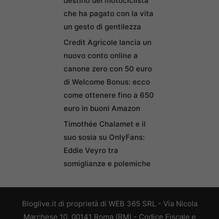
destino del motociclista
che ha pagato con la vita
un gesto di gentilezza
Credit Agricole lancia un
nuovo conto online a
canone zero con 50 euro
di Welcome Bonus: ecco
come ottenere fino a 650
euro in buoni Amazon
Timothée Chalamet e il
suo sosia su OnlyFans:
Eddie Veyro tra
somiglianze e polemiche
Bloglive.it di proprietà di WEB 365 SRL - Via Nicola
Marchese 10, 00141 Roma (RM) - Codice Fiscale e