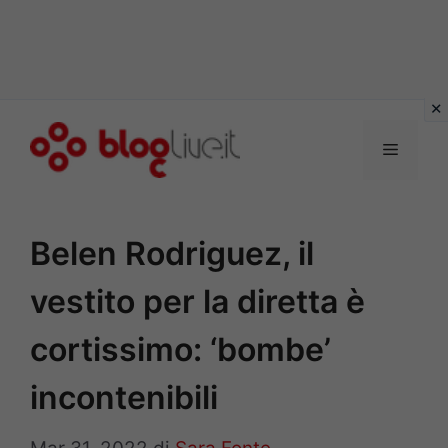
Vai
al
Menu
contenuto
Belen Rodriguez, il
vestito per la diretta è
cortissimo: ‘bombe’
incontenibili