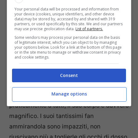
Your personal data will be processed and information from
your device (cookies, unique identifiers, and other device
data) may be stored by, accessed by and shared with 319
partners, or used specifically by this site. We and our partners
may use precise geolocation data.
List of partners.
Some vendors may process your personal data on the basis
of legitimate interest, which you can object to by managing
your options below. Look for a link at the bottom of this page
or in the site menu to manage or withdraw consent in privacy
and cookie settings.
La showgirl Belen Rodriguez (Screenshot da Instagram)
Consent
Con un abito striminzito e aderente
Belen
Manage options
Rodriguez
ha fatto perdere la testa
praticamente a tutti, il suo corpo è davvero
magnifico. I suoi tantissimi fan
ammirandola sono impazziti, non
riuscivano più a toglierle gli occhi di dosso,