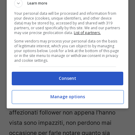
Learn more
Your personal data will be processed and information from
your device (cookies, unique identifiers, and other device
data) may be stored by, accessed by and shared with 319
partners, or used specifically by this site. We and our partners
may use precise geolocation data.
List of partners.
Some vendors may process your personal data on the basis
La showgirl Justine Mattera (Screenshot da Instagram)
of legitimate interest, which you can object to by managing
your options below. Look for a link at the bottom of this page
or in the site menu to manage or withdraw consent in privacy
Nello scatto postato ieri sera sul suo
and cookie settings.
profilo Instagram
Justine Mattera
chiude
Consent
gli occhi e sembra che non sia truccata,
anche in versione acqua e sapone è bella
Manage options
da togliere il fiato. I suoi tantissimi e
affezionati follower non appena l’hanno
vista sono impazziti, non perdono mai
occasione per farle notare quanto sia