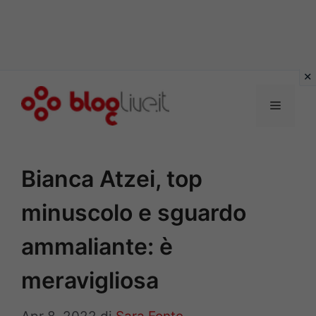
Vai
al
Menu
contenuto
Bianca Atzei, top
minuscolo e sguardo
ammaliante: è
meravigliosa