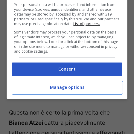
Your personal data will be processed and information from
your device (cookies, unique identifiers, and other device
data) may be stored by, accessed by and shared with 319
partners, or used specifically by this site. We and our partners
may use precise geolocation data.
List of partners.
Some vendors may process your personal data on the basis
of legitimate interest, which you can object to by managing
your options below. Look for a link at the bottom of this page
or in the site menu to manage or withdraw consent in privacy
and cookie settings.
Consent
Manage options
La cantante Bianca Atzei (Screenshot da Instagram)
Questa non è certo la prima volta che
Bianca Atzei
cattura piacevolmente
l’attenzione dei suoi tantissimi e affezionati