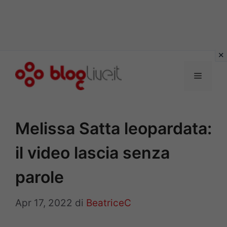
Vai
al
Menu
contenuto
Melissa Satta leopardata:
il video lascia senza
parole
Apr 17, 2022
di
BeatriceC