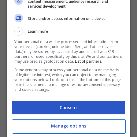
content measurement, audience research and
services development
Store and/or access information on a device
Learn more
Your personal data will be processed and information from
your device (cookies, unique identifiers, and other device
data) may be stored by, accessed by and shared with 319
partners, or used specifically by this site. We and our partners
may use precise geolocation data.
List of partners.
Sharon Stone, la
Some vendors may process your personal data on the basis
of legitimate interest, which you can object to by managing
confessione a Vanity Fair:
your options below. Look for a link at the bottom of this page
or in the site menu to manage or withdraw consent in privacy
and cookie settings.
“Il mio errore? Sposarmi”
Consent
Manage options