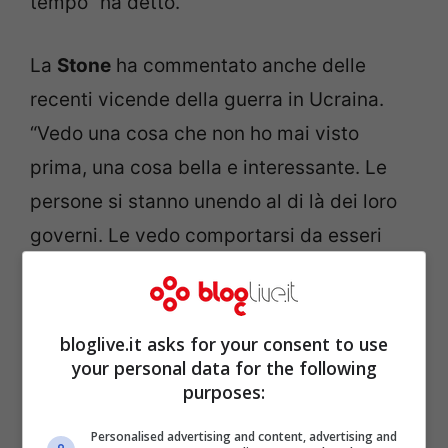
tempo” ha detto.
La
Stone
ha commentato anche delle
recenti vicende della guerra in Ucraina.
“Vedo una cosa che non ho mai visto
prima, una cosa bella e interessante. Le
persone si stanno unendo al di là dei loro
governi. Le vedo comportarsi da esseri
umani. L’era delle macchine è finita” ha
messo a paragone rispetto agli orrori del
passato.
bloglive.it asks for your consent to use
your personal data for the following
purposes:
Personalised advertising and content, advertising and