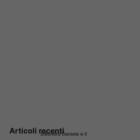
Articoli recenti
Eleonora Daniele e il