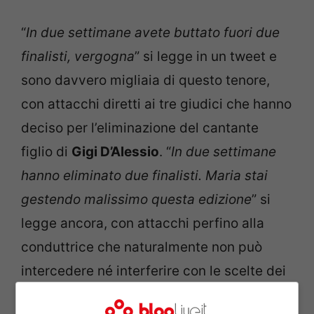
“
In due settimane avete buttato fuori due
finalisti, vergogna
” si legge in un tweet e
sono davvero migliaia di questo tenore,
con attacchi diretti ai tre giudici che hanno
deciso per l’eliminazione del cantante
figlio di
Gigi D’Alessio
. “
In due settimane
hanno eliminato due finalisti. Maria stai
gestendo malissimo questa edizione
” si
legge ancora, con attacchi perfino alla
conduttrice che naturalmente non può
intercedere né interferire con le scelte dei
giudici.