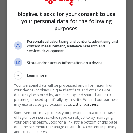
https://twitter.com/pergliamicialee/status/
bloglive.it asks for your consent to use
1517995139121176585
your personal data for the following
purposes:
E
Stash, Emanuele Filiberto e Stefano De
Personalised advertising and content, advertising and
content measurement, audience research and
Martino
sono finiti nel mirino dei fan.
services development
“
Grazie, anche stasera avete dimostrato di
Store and/or access information on a device
non capire un c***o
” ha scritto una utente
Learn more
piuttosto arrabbiata. C’è chi non si
Your personal data will be processed and information from
capacita dell’eliminazione di LDA. “
Non ci
your device (cookies, unique identifiers, and other device
data) may be stored by, accessed by and shared with 319
credo che esce luca, mi si è appena
partners, or used specifically by this site. We and our partners
may use precise geolocation data.
List of partners.
spezzato il cuore. Sto piangendo fiumi
” un
Some vendors may process your personal data on the basis
of legitimate interest, which you can object to by managing
altro messaggio su Twitter, che con
your options below. Look for a link at the bottom of this page
or in the site menu to manage or withdraw consent in privacy
l’hastag “#
Amici21
” ha davvero tantissimi
and cookie settings.