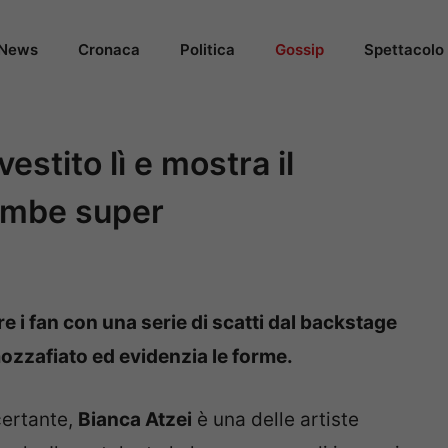
News
Cronaca
Politica
Gossip
Spettacolo
vestito lì e mostra il
gambe super
e i fan con una serie di scatti dal backstage
mozzafiato ed evidenzia le forme.
certante,
Bianca Atzei
è una delle artiste