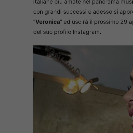
italiane più amate nel panorama music
con grandi successi e adesso si appre
“
Veronica
” ed uscirà il prossimo 29 
del suo profilo Instagram.