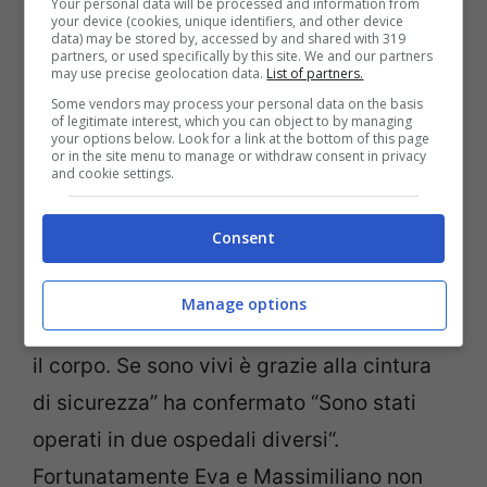
Your personal data will be processed and information from
your device (cookies, unique identifiers, and other device
data) may be stored by, accessed by and shared with 319
partners, or used specifically by this site. We and our partners
may use precise geolocation data.
List of partners.
Some vendors may process your personal data on the basis
of legitimate interest, which you can object to by managing
your options below. Look for a link at the bottom of this page
or in the site menu to manage or withdraw consent in privacy
and cookie settings.
A confermare la notizia è stata
Barbara
d’Urso
a Pomeriggio Cinque. “C’è stato un
Consent
incidente molto grave” ha annunciato la
conduttrice “Eva e Massimiliano stanno
Manage options
davvero male, hanno varie fratture in tutto
il corpo. Se sono vivi è grazie alla cintura
di sicurezza” ha confermato “Sono stati
operati in due ospedali diversi“.
Fortunatamente Eva e Massimiliano non