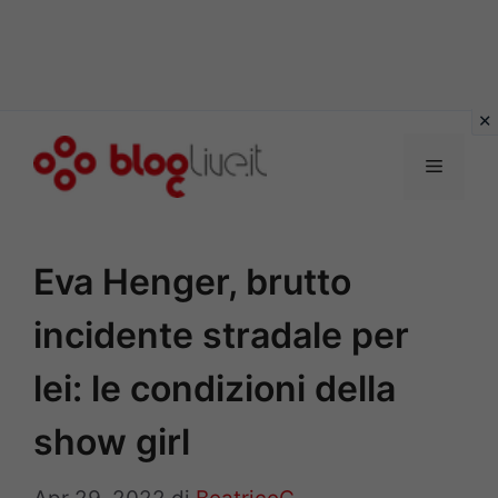
Vai
al
Menu
contenuto
Eva Henger, brutto
incidente stradale per
lei: le condizioni della
show girl