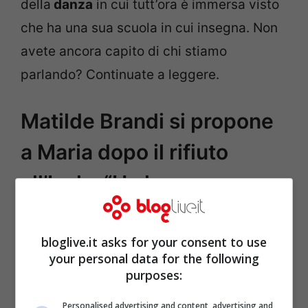
della
danza
in cui tutt’ora è immersa visto
che ha una sua scuola in cui insegna. Non
avete ancora capito di chi stiamo
parlando? Continuate a leggere.
Matilde Brandi si propone
a Maria dopo il rifiuto
all’Isola, “Ho le
competenze”
bloglive.it asks for your consent to use
your personal data for the following
purposes:
Personalised advertising and content, advertising and