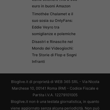
euro in buoni Amazon
Timothée Chalamet e il
suo sosia su OnlyFans:
Eddie Veyro tra
somiglianze e polemiche
Disastri e Rinascite nel
Mondo dei Videogiochi:
Tre Storie di Flop e Sogni
Infranti
Bloglive.it di proprietà di WEB 365 SRL - Via Nicola
Marchese 10, 00141 Roma (RM) - Codice Fiscale e
Partita I.V.A. 12279101005
Bloglive.it non è una testata giornalistica, in quanto
viene aggiornato senza alcuna periodicità. Non può