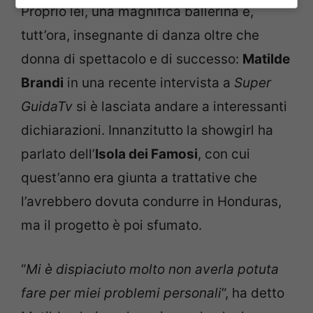
Proprio lei, una magnifica ballerina e,
tutt’ora, insegnante di danza oltre che
donna di spettacolo e di successo:
Matilde
Brandi
in una recente intervista a
Super
GuidaTv
si è lasciata andare a interessanti
dichiarazioni. Innanzitutto la showgirl ha
parlato dell’
Isola dei Famosi
, con cui
quest’anno era giunta a trattative che
l’avrebbero dovuta condurre in Honduras,
ma il progetto è poi sfumato.
“
Mi è dispiaciuto molto non averla potuta
fare per miei problemi personali
“, ha detto