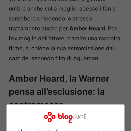
ombre anche sulla moglie, adesso i fan si
sarebbero chiedendo lo stresso
trattamento anche per
Amber Heard
. Per
l’ex moglie dell’attore, tramite una raccolta
firme, si chiede la sua estromissione dal
cast del secondo film di Aquaman.
Amber Heard, la Warner
pensa all’esclusione: la
contromossa