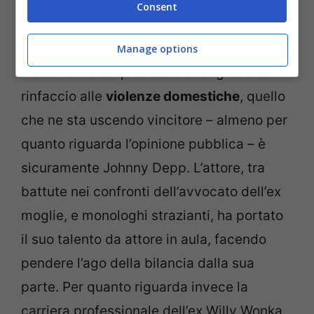
Consent
L’attore Johnny Depp (AnsaFoto)
Manage options
Nel turbinio del processo e nel gioco del
rinfaccio alle
violenze domestiche
, quello
che ne sta uscendo vincitore – almeno per
quanto riguarda l’opinione pubblica – è
sicuramente Johnny Depp. L’attore, tra
battute nei confronti dell’avvocato dell’ex
moglie, e monologhi strazianti, ha portato
il suo talento da attore in aula, facendo
pendere l’ago della bilancia dalla sua
parte. Per quanto riguarda invece la
carriera professionale dell’ex Willy Wonka,