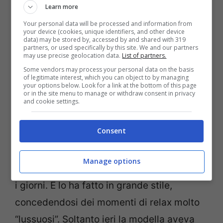
Learn more
Your personal data will be processed and information from
your device (cookies, unique identifiers, and other device
data) may be stored by, accessed by and shared with 319
partners, or used specifically by this site. We and our partners
may use precise geolocation data.
List of partners.
Some vendors may process your personal data on the basis
of legitimate interest, which you can object to by managing
your options below. Look for a link at the bottom of this page
or in the site menu to manage or withdraw consent in privacy
and cookie settings.
Asia Valente a Tenerife (Foto Instagram)
Consent
Dopo l’esperienza nella villa de
La pupa e il
secchione
, la brillante
Asia Valente
è
Manage options
tornata finalmente a godersi la vita di tutti
i giorni. E lo ha fatto in grande stile,
concedendosi dei momenti di relax molto
“lussuosi”. Soltanto ieri la modella aveva