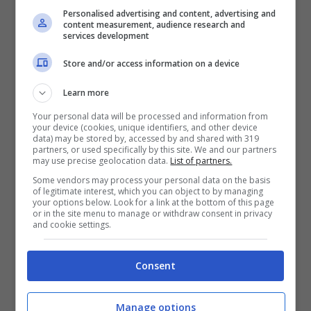
Personalised advertising and content, advertising and
esplosiva
content measurement, audience research and
services development
Store and/or access information on a device
Learn more
Your personal data will be processed and information from
your device (cookies, unique identifiers, and other device
data) may be stored by, accessed by and shared with 319
partners, or used specifically by this site. We and our partners
may use precise geolocation data.
List of partners.
Some vendors may process your personal data on the basis
of legitimate interest, which you can object to by managing
your options below. Look for a link at the bottom of this page
or in the site menu to manage or withdraw consent in privacy
Barbara D’urso (screenshot Instagram)
and cookie settings.
Una splendida giornata per i fan di
Consent
Barbara D’Urso
che, sulla sua pagina
Manage options