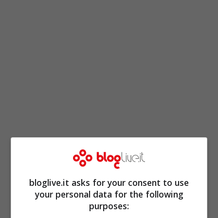
Il “balcone” esagerato
bloglive.it asks for your consent to use
manda in tilt i fan, Barbara
your personal data for the following
purposes:
e la sua sensualità